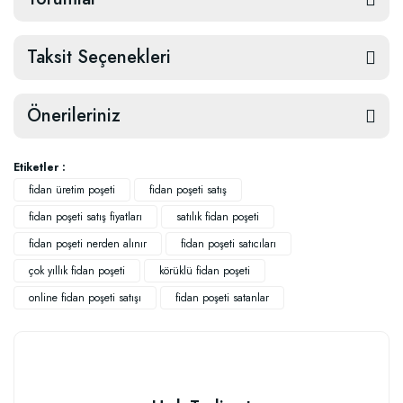
Taksit Seçenekleri
Önerileriniz
Etiketler :
fidan üretim poşeti
fidan poşeti satış
fidan poşeti satış fiyatları
satılık fidan poşeti
fidan poşeti nerden alınır
fidan poşeti satıcıları
çok yıllık fidan poşeti
körüklü fidan poşeti
online fidan poşeti satışı
fidan poşeti satanlar