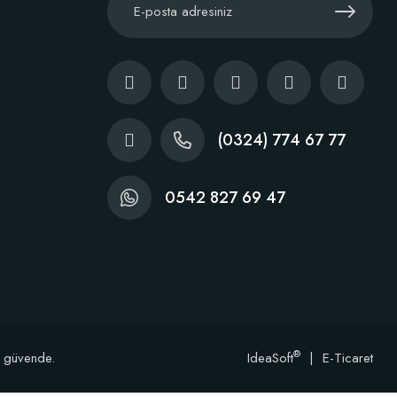
(0324) 774 67 77
0542 827 69 47
®
e güvende.
IdeaSoft
|
E-Ticaret