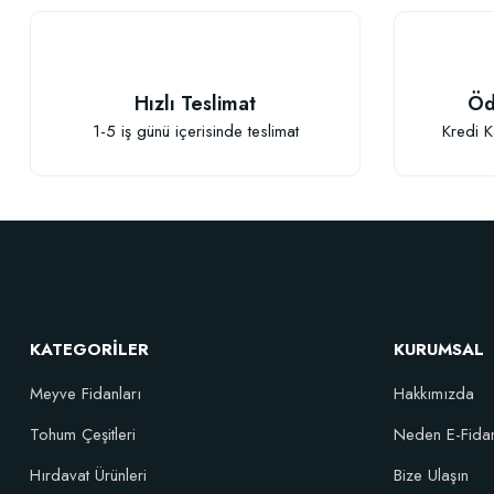
Ürün bilgilerinde hatalar bulunuyor.
Ürün fiyatı diğer sitelerden daha pahalı.
Bu ürüne benzer farklı alternatifler olmalı.
Hızlı Teslimat
Öd
1-5 iş günü içerisinde teslimat
Kredi K
KATEGORİLER
KURUMSAL
Meyve Fidanları
Hakkımızda
Tohum Çeşitleri
Neden E-Fida
Hırdavat Ürünleri
Bize Ulaşın