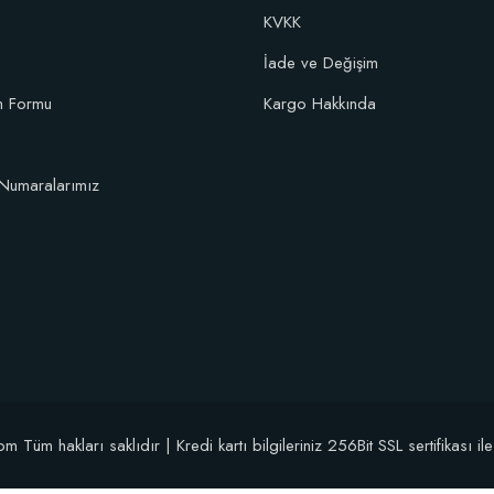
KVKK
İade ve Değişim
im Formu
Kargo Hakkında
Numaralarımız
üm hakları saklıdır | Kredi kartı bilgileriniz 256Bit SSL sertifikası il