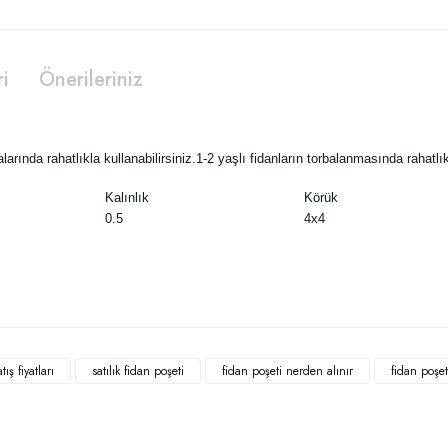
ri
Önerileriniz
arında rahatlıkla kullanabilirsiniz.
1-2 yaşlı fidanların torbalanmasında rahatlıkl
Kalınlık
Körük
0.5
4x4
 yetersiz gördüğünüz noktaları öneri formunu kullanarak tarafımıza iletebilirsiniz
Bu ürüne ilk yorumu siz yapın!
ış fiyatları
satılık fidan poşeti
fidan poşeti nerden alınır
fidan poşeti
Yorum Yaz