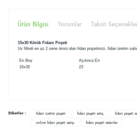
Ürün Bilgisi
Yorumlar
Taksit Seçenekle
15x30 Körük Fidanı Poşeti
Uv filtreli en az 2 sene ömrü olan fidan poşetimizi, fidan üretim sahal
En Boy
Açılınca En
15x30
23
Bu ürünün fiyat bilgisi, resim, ürün açıklamalarında ve diğer konularda
Görüş ve önerileriniz için teşekkür ederiz.
Etiketler :
fidan üretim poşeti
fidan poşeti satış
fidan poşeti sat
online fidan poşeti satışı
fidan poşeti satanlar
Ürün resmi kalitesiz, bozuk veya görüntülenemiyor.
Ürün açıklamasında eksik bilgiler bulunuyor.