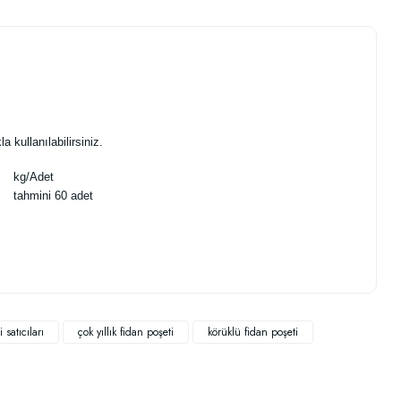
a kullanılabilirsiniz.
kg/Adet
tahmini 60 adet
.
 satıcıları
çok yıllık fidan poşeti
körüklü fidan poşeti